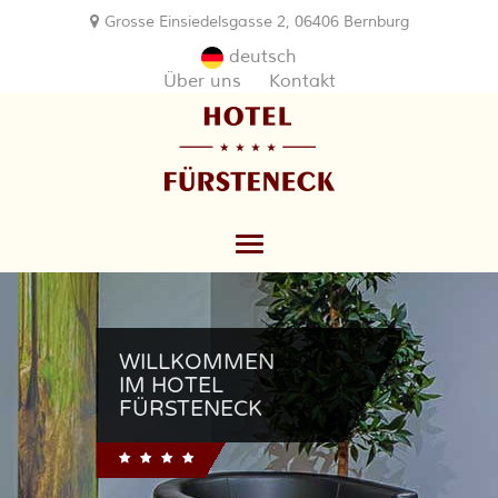
Grosse Einsiedelsgasse 2, 06406 Bernburg
deutsch
Über uns
Kontakt
Toggle
navigation
WILLKOMMEN
IM HOTEL
FÜRSTENECK