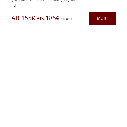
[...]
AB 155€
185€
BIS
MEHR
/ NACHT